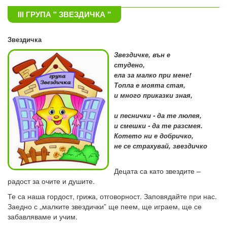
III ГРУПА " ЗВЕЗДИЧКА "
Звездичка
Звездичке, вън е
студено,
ела за малко при мене!
Топла е моята стая,
и много приказки зная,
и песнички - да те люлея,
и смешки - да те разсмея.
Котето ни е добричко,
не се страхувай, звездичко
Децата са като звездите –
радост за очите и душите.
Те са наша гордост, грижа, отговорност. Заповядайте при нас.
Заедно с „малките звездички” ще пеем, ще играем, ще се
забавляваме и учим.