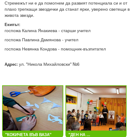
Стремежът ни е да помогнем да развият потенциала си и от
плахо трепкащи звездички да станат ярки, уверено светещи в
живота звезди.
Екипът:
госпожа Калина Янакиева - старши учител
госпожа Павлина Дамянова - учител
госпожа Невянка Кондова - помощник-възпитател
ул. "Никола Михайловски" №6
Адрес:
"КОКИЧЕТА ВЪВ ВАЗА"
"ДЕН НА ...