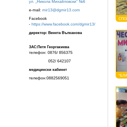
ул. „Никола Михайловски” №6
e-mail:
mir13@dgmir13.com
СПОР
Facebook
-
https://www.facebook.com/dgmir13/
директор: Венета Вълканова
ЗАС:Петя Георгакиева
телефон: 0876/ 856375
052/ 642107
медицински кабинет
"БЛА
телефон:0882569051