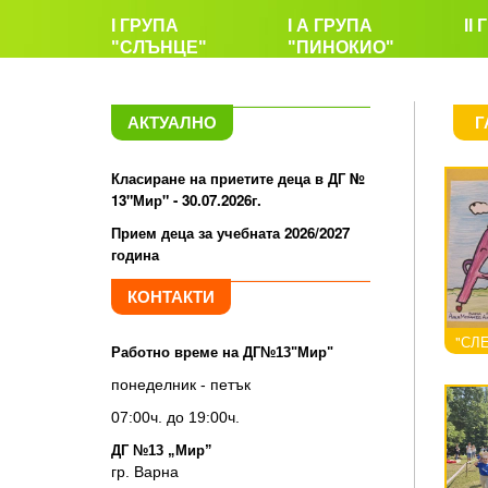
I ГРУПА
I А ГРУПА
II
"СЛЪНЦЕ"
"ПИНОКИО"
АКТУАЛНО
Г
Класиране на приетите деца в ДГ №
13"Мир" - 30.07.2026г.
Прием деца за учебната 2026/2027
година
КОНТАКТИ
"СЛЕ
Работно време на ДГ№13"Мир"
понеделник - петък
07:00ч. до 19:00ч.
ДГ №13 „Мир”
гр. Варна