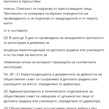
протокол и присъствен
списък. Списъкът се подписва от присъстващите лица.
Протоколът се номерира съобразно поредността на
провеждането и се подписва от председателя и от лицето,
което
го е съставило.
(2) В срок до 3 дни от провеждане на заседанието протоколът
се регистрира в дневника за
входяща кореспонденция на детската градина или училището
и се поставя на мястото за
обявление и/или на интернет страницата на съответната
институция.
Чл. 26. (1) Кореспонденцията и документите за дейността на
обществения съвет се съхраняват в детската градина или
училището на място, определено от директора.
(2) Административното и техническото подпомагане на
обществения съвет се извършва от длъжностно лице от
детската градина или училището, определено от директора.
(3) Общественият съвет осъществява своята дейност без