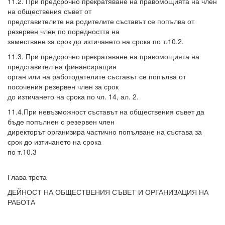
11.2. При предсрочно прекратяване на правомощията на член
на обществения съвет от
представителите на родителите съставът се попълва от
резервен член по поредността на
заместване за срок до изтичането на срока по т.10.2.
11.3. При предсрочно прекратяване на правомощията на
представител на финансиращия
орган или на работодателите съставът се попълва от
посочения резервен член за срок
до изтичането на срока по чл. 14, ал. 2.
11.4.При невъзможност съставът на обществения съвет да
бъде попълнен с резервен член
директорът организира частично попълване на състава за
срок до изтичането на срока
по т.10.3
Глава трета
ДЕЙНОСТ НА ОБЩЕСТВЕНИЯ СЪВЕТ И ОРГАНИЗАЦИЯ НА
РАБОТА