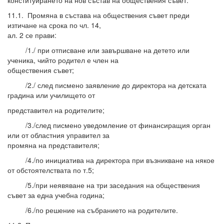
11.1. Промяна в състава на обществения съвет преди
изтичане на срока по чл. 14,
ал. 2 се прави:
/1./ при отписване или завършване на детето или
ученика, чийто родител е член на
обществения съвет;
/2./ след писмено заявление до директора на детската
градина или училището от
представител на родителите;
/3./след писмено уведомление от финансиращия орган
или от областния управител за
промяна на представителя;
/4./по инициатива на директора при възникване на някое
от обстоятелствата по т.5;
/5./при неявяване на три заседания на обществения
съвет за една учебна година;
/6./по решение на събранието на родителите.