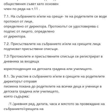
обществения съвет като основен
член по реда на т.11 .
7.1. На събранието и/или на срещи- те на родителите се води
протокол от лице,
определено от директора. Протоколът се удостоверява с
подпис от лицето, определено
от директора.
7.2. Присъствалите на събранието и/или на срещите лица
подписват присъствени списъци.
7.3 Протоколите и присъствените списъци се регистрират в
дневника за входяща
кореспонденция на детската градина или училището.
8.1. За участие в събранието и/или в срещите на родителите
директорът отправя
писмена покана до родителите на всички деца и ученици в
детската градина или училището,
която съдържа:
/1./дневния ред, датата, часа и мястото за провеждане на
събранието/срещата на