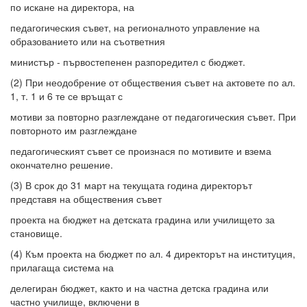
по искане на директора, на
педагогическия съвет, на регионалното управление на
образованието или на съответния
министър - първостепенен разпоредител с бюджет.
(2) При неодобрение от обществения съвет на актовете по ал.
1, т. 1 и 6 те се връщат с
мотиви за повторно разглеждане от педагогическия съвет. При
повторното им разглеждане
педагогическият съвет се произнася по мотивите и взема
окончателно решение.
(3) В срок до 31 март на текущата година директорът
представя на обществения съвет
проекта на бюджет на детската градина или училището за
становище.
(4) Към проекта на бюджет по ал. 4 директорът на институция,
прилагаща система на
делегиран бюджет, както и на частна детска градина или
частно училище, включени в