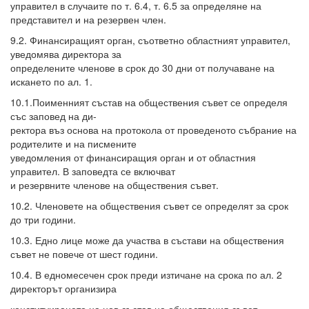
управител в случаите по т. 6.4, т. 6.5 за определяне на
представител и на резервен член.
9.2. Финансиращият орган, съответно областният управител,
уведомява директора за
определените членове в срок до 30 дни от получаване на
искането по ал. 1.
10.1.Поименният състав на обществения съвет се определя
със заповед на ди-
ректора въз основа на протокола от проведеното събрание на
родителите и на писмените
уведомления от финансиращия орган и от областния
управител. В заповедта се включват
и резервните членове на обществения съвет.
10.2. Членовете на обществения съвет се определят за срок
до три години.
10.3. Едно лице може да участва в състави на обществения
съвет не повече от шест години.
10.4. В едномесечен срок преди изтичане на срока по ал. 2
директорът организира
конституирането на нов състав на обществения съвет.