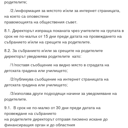
родителите;
/2./информация за мястото и/или за интернет страницата,
на което са оповестени
правомощията на обществения съвет.
8.1. Директорът изпраща поканата чрез учителите на групата в
срок не по-малък от 15 дни преди датата на провеждането на
събранието и/или на срещите на родителите.
8.2. За събранието и/или за срещите на родителите
директорът уведомява родителите като:
/1/поставя съобщение на видно място в сградата на
детската градина или училището;
/2/публикува съобщение на интернет страницата на
детската градина или училището;
/3/използва други подходящи начини за уведомяване на
родителите.
9.1. В срок не по-малко от 30 дни преди датата на
провеждане на събранието
на родителите директорът отправя писмено искане до
финансиращия орган и до областния