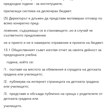
предходни години - за институциите,
прилагащи система на делегиран бюджет.
(5) Директорът е длъжен да представи мотивиран отговор по
всяко конкретно пред-
ложение, съдържащо се в становището ,но в случай че
съответното предложение
не е прието и не е намерило отражение в проекта на бюджет.
13.1 Общественият съвет изготвя отчет за своята дейност за
предходната учебна
година, който се:
/1. поставя на мястото за обявления в сградата на детската
градина или училището;
/2. публикува на интернет страницата на детската градина
или училището;
/3. представя и обсъжда публично на среща с родителите от
детската градина или
училището.