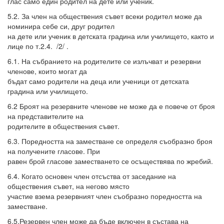
глас само един родител на дете или ученик.
5.2. За член на обществения съвет всеки родител може да
номинира себе си, друг родител
на дете или ученик в детската градина или училището, както и
лице по т.2.4. /2/ .
6.1. На събранието на родителите се излъчват и резервни
членове, които могат да
бъдат само родители на деца или ученици от детската
градина или училището.
6.2 Броят на резервните членове не може да е повече от броя
на представителите на
родителите в обществения съвет.
6.3. Поредността на заместване се определя съобразно броя
на получените гласове. При
равен брой гласове заместването се осъществява по жребий.
6.4. Когато основен член отсъства от заседание на
обществения съвет, на негово място
участие взема резервният член съобразно поредността на
заместване.
6.5.Резервен член може да бъде включен в състава на