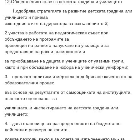
12.Общественият съвет в детската градина и училището
1.одобрява стратегията за развитие детската градина или
училището и приема
ежегодния отчет на директора за изпълнението й;
2.участва в работата на педагогическия съвет при
обсъждането на програмите за
превенция на ранното напускане на училище и за
предоставяне на равни възможности и
за приобщаване на децата и учениците от уязвими групи,
както и при обсъждане на избора на ученически униформи;
3. предлага политики и мерки за подобряване качеството на
образователния процес
въз основа на резултатите от самооценката на институцията,
външното оценяване - за
училищата, и инспектирането на детската градина или
училището;
4. дава становище за разпределението на бюджета по
дейности и размера на капита-
ловите разходи, както и за отчета за изпълнението му - за