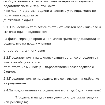
свобода, възпитателните училища интернати и социално-
педагогическите интернати, както
и на частните детски градини и частните училища, които не
получават средства от
държавния бюджет.
2.1. Общественият съвет се състои от нечетен брой членове и
включва един представител
на финансиращия орган и най-малко грима представители на
родителите на деца и ученици
от съответната институция
2.2.Представителят на финансиращия орган се определя от
кмета на общината или
от съответния министър – първостепенен разпоредител с
бюджет.
2.3.Представителите на родителите се излъчват на събрание
на родителите.
2.4.За представители на родителите могат да бъдат излъчени:
/1/родители на деца или ученици от детската градина
или училището;