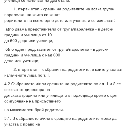
1. първи етап - срещи на родителите на всяка група/
паралелка, на които се канят
родителите на всяко едно дете или ученик, и се излъчват:
а)по двама представители от група/паралелка - в детски
градини и училища от 101
до 600 деца или ученици;
б)по един представител от група/паралелка - в детски
градини и училища с над 600
деца или ученици;
2. втори етап - събрания на родителите, в които участват
излъчените лица по т. I.
4.2 Събранието и/или срещите на родителите по ал. 1 и 2 се
свикват от директора на
детската градина или училището в подходящо време с цел
осигуряване на присъствието
на максимален брой родители.
5.1. В събранието и/или в срещите на родителите може да
участва с право на