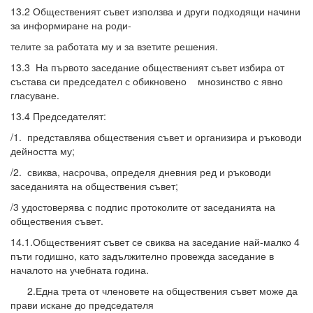
13.2 Общественият съвет използва и други подходящи начини
за информиране на роди-
телите за работата му и за взетите решения.
13.3 На първото заседание общественият съвет избира от
състава си председател с обикновено мнозинство с явно
гласуване.
13.4 Председателят:
/1. представлява обществения съвет и организира и ръководи
дейността му;
/2. свиква, насрочва, определя дневния ред и ръководи
заседанията на обществения съвет;
/3 удостоверява с подпис протоколите от заседанията на
обществения съвет.
14.1.Общественият съвет се свиква на заседание най-малко 4
пъти годишно, като задължително провежда заседание в
началото на учебната година.
2.Една трета от членовете на обществения съвет може да
прави искане до председателя