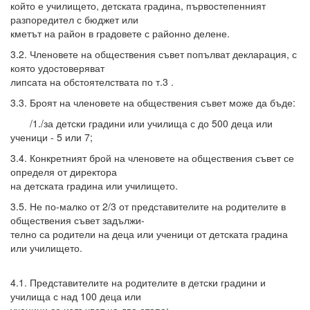
който е училището, детската градина, първостепенният
разпоредител с бюджет или
кметът на район в градовете с районно делене.
3.2. Членовете на обществения съвет попълват декларация, с
която удостоверяват
липсата на обстоятелствата по т.3 .
3.3. Броят на членовете на обществения съвет може да бъде:
/1./за детски градини или училища с до 500 деца или
ученици - 5 или 7;
3.4. Конкретният брой на членовете на обществения съвет се
определя от директора
на детската градина или училището.
3.5. Не по-малко от 2/3 от представителите на родителите в
обществения съвет задължи-
телно са родители на деца или ученици от детската градина
или училището.
4.1. Представителите на родителите в детски градини и
училища с над 100 деца или
ученици се излъчват на два етапа: