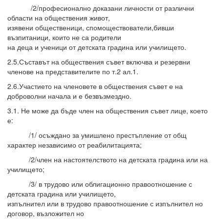
/2/професионално доказани личности от различни
области на обществения живот,
изявени общественици, спомоществователи,бивши
възпитаници, които не са родители
на деца и ученици от детската градина или училището.
2.5.Съставът на обществения съвет включва и резервни
членове на представителите по т.2 ал.1.
2.6.Участието на членовете в обществения съвет е на
доброволни начала и е безвъзмездно.
3.1. Не може да бъде член на обществения съвет лице, което
е:
/1/ осъждано за умишлено престъпление от общ
характер независимо от реабилитацията;
/2/член на настоятелството на детската градина или на
училището;
/3/ в трудово или облигационно правоотношение с
детската градина или училището,
изпълнител или в трудово правоотношение с изпълнител но
договор, възложител но